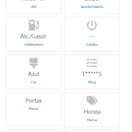
KM
Ano do Modelo
Álc./Gasol.
---
Combustível
Câmbio
Azul
T*****5
Cor
Placa
Portas
Portas
Honda
Marca