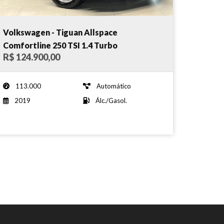
Volkswagen - Tiguan Allspace
Comfortline 250 TSI 1.4 Turbo
R$ 124.900,00
Automática - 2019
113.000
Automático
2019
Álc./Gasol.