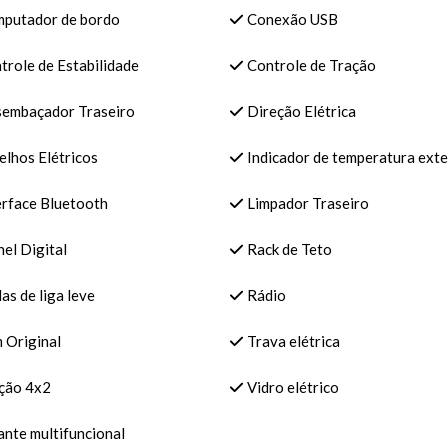
putador de bordo
Conexão USB
role de Estabilidade
Controle de Tração
embaçador Traseiro
Direção Elétrica
lhos Elétricos
Indicador de temperatura ext
erface Bluetooth
Limpador Traseiro
el Digital
Rack de Teto
s de liga leve
Rádio
 Original
Trava elétrica
ção 4x2
Vidro elétrico
nte multifuncional