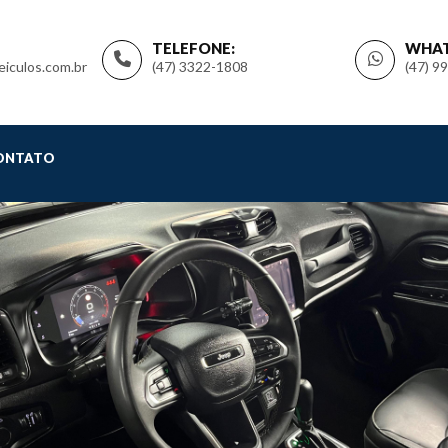
TELEFONE:
WHAT
iculos.com.br
(47) 3322-1808
(47) 9
ONTATO