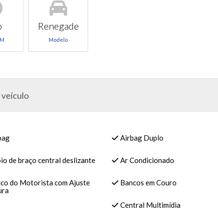
o
Renegade
KM
Modelo
 veículo
bag
Airbag Duplo
o de braço central deslizante
Ar Condicionado
co do Motorista com Ajuste
Bancos em Couro
ura
Central Multimídia