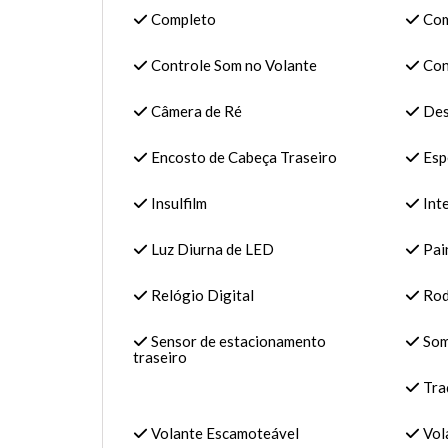
Completo
Com
Controle Som no Volante
Cont
Câmera de Ré
Des
Encosto de Cabeça Traseiro
Espe
Insulfilm
Int
Luz Diurna de LED
Pain
Relógio Digital
Roda
Sensor de estacionamento
Som
traseiro
Tra
Volante Escamoteável
Vola