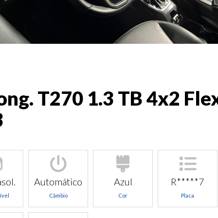
ong. T270 1.3 TB 4x2 Fle
3
sol.
Automático
Azul
R*****7
ível
Câmbio
Cor
Placa