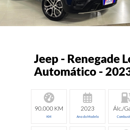
Jeep - Renegade L
Automático - 202
90.000 KM
2023
Álc./Ga
KM
Ano do Modelo
Combust